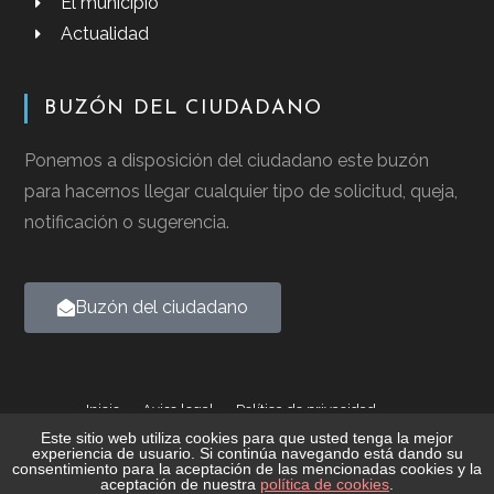
El municipio
Actualidad
BUZÓN DEL CIUDADANO
Ponemos a disposición del ciudadano este buzón
para hacernos llegar cualquier tipo de solicitud, queja,
notificación o sugerencia.
Buzón del ciudadano
Inicio
Aviso legal
Política de privacidad
Política de cookies
Este sitio web utiliza cookies para que usted tenga la mejor
experiencia de usuario. Si continúa navegando está dando su
consentimiento para la aceptación de las mencionadas cookies y la
2026 © Ayuntamiento de Casalarreina - Todos los derechos
aceptación de nuestra
política de cookies
.
reservados