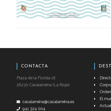
CONTACTA
DES
Plaza de la Florida 16
Direct
26230 Casalarreina (La Rioja)
Corpo
Orden
El mun
casalarreina@casalarreina.es
Actua
941 324 004