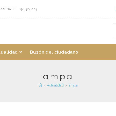
RREINA.ES
941 324 004
tualidad
Buzón del ciudadano
ampa
>
Actualidad
>
ampa