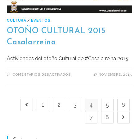
CULTURA
/
EVENTOS
OTOÑO CULTURAL 2015
Casalarreina
Actividades del otoño Cultural de #Casalarreina 2015
COMENTARIOS DESACTIVADOS
17 NOVIEMBRE, 2015
1
2
3
4
5
6
7
8