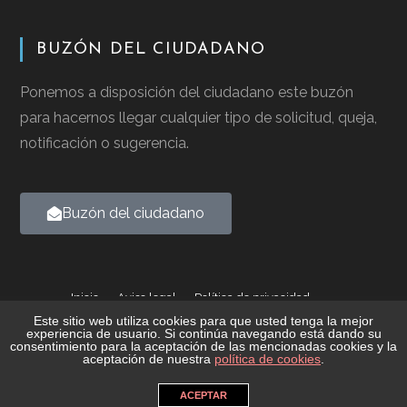
BUZÓN DEL CIUDADANO
Ponemos a disposición del ciudadano este buzón
para hacernos llegar cualquier tipo de solicitud, queja,
notificación o sugerencia.
Buzón del ciudadano
Inicio
Aviso legal
Política de privacidad
Política de cookies
Este sitio web utiliza cookies para que usted tenga la mejor
experiencia de usuario. Si continúa navegando está dando su
consentimiento para la aceptación de las mencionadas cookies y la
2026 © Ayuntamiento de Casalarreina - Todos los derechos
aceptación de nuestra
política de cookies
.
reservados
ACEPTAR