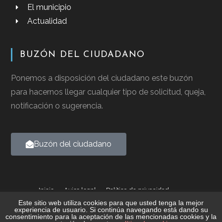
El municipio
Actualidad
BUZÓN DEL CIUDADANO
Ponemos a disposición del ciudadano este buzón
para hacernos llegar cualquier tipo de solicitud, queja,
notificación o sugerencia.
Buzón del ciudadano
Inicio
Aviso legal
Política de privacidad
Política de cookies
Este sitio web utiliza cookies para que usted tenga la mejor
experiencia de usuario. Si continúa navegando está dando su
consentimiento para la aceptación de las mencionadas cookies y la
2026 © Ayuntamiento de Casalarreina - Todos los derechos