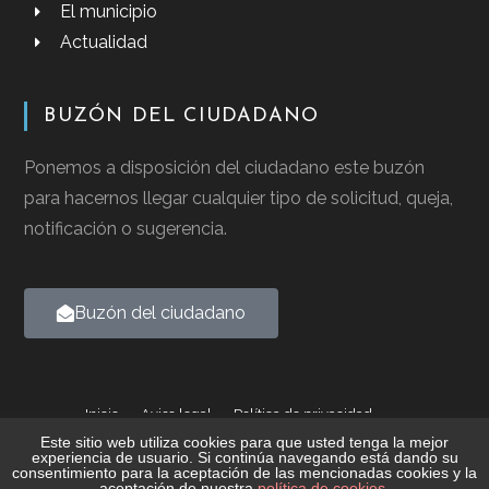
El municipio
Actualidad
BUZÓN DEL CIUDADANO
Ponemos a disposición del ciudadano este buzón
para hacernos llegar cualquier tipo de solicitud, queja,
notificación o sugerencia.
Buzón del ciudadano
Inicio
Aviso legal
Política de privacidad
Política de cookies
Este sitio web utiliza cookies para que usted tenga la mejor
experiencia de usuario. Si continúa navegando está dando su
consentimiento para la aceptación de las mencionadas cookies y la
2026 © Ayuntamiento de Casalarreina - Todos los derechos
aceptación de nuestra
política de cookies
.