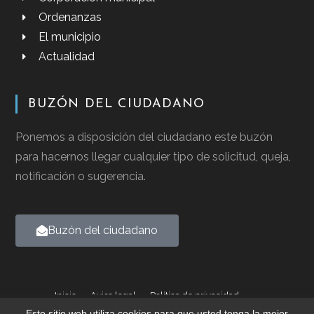
Ordenanzas
El municipio
Actualidad
BUZÓN DEL CIUDADANO
Ponemos a disposición del ciudadano este buzón
para hacernos llegar cualquier tipo de solicitud, queja,
notificación o sugerencia.
Buzón del ciudadano
Inicio
Aviso legal
Política de privacidad
Política de cookies
Este sitio web utiliza cookies para que usted tenga la mejor