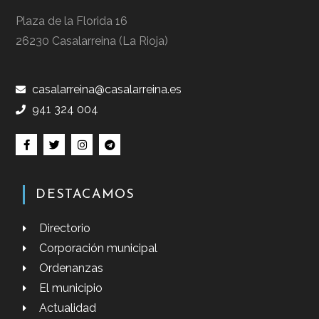
Plaza de la Florida 16
26230 Casalarreina (La Rioja)
casalarreina@casalarreina.es
941 324 004
DESTACAMOS
Directorio
Corporación municipal
Ordenanzas
El municipio
Actualidad