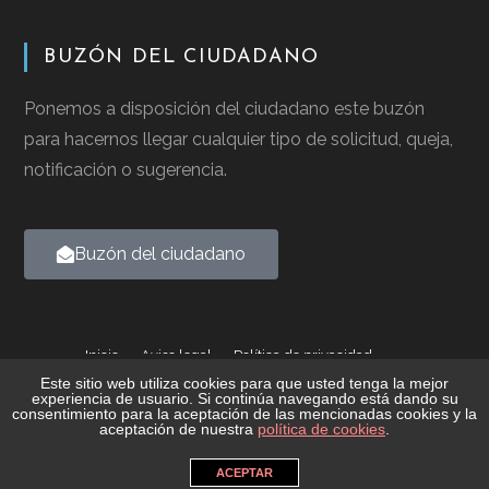
BUZÓN DEL CIUDADANO
Ponemos a disposición del ciudadano este buzón
para hacernos llegar cualquier tipo de solicitud, queja,
notificación o sugerencia.
Buzón del ciudadano
Inicio
Aviso legal
Política de privacidad
Política de cookies
Este sitio web utiliza cookies para que usted tenga la mejor
experiencia de usuario. Si continúa navegando está dando su
consentimiento para la aceptación de las mencionadas cookies y la
2026 © Ayuntamiento de Casalarreina - Todos los derechos
aceptación de nuestra
política de cookies
.
reservados
ACEPTAR