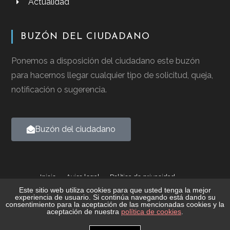
Actualidad
BUZÓN DEL CIUDADANO
Ponemos a disposición del ciudadano este buzón
para hacernos llegar cualquier tipo de solicitud, queja,
notificación o sugerencia.
Buzón del ciudadano
Inicio
Aviso legal
Política de privacidad
Política de cookies
Este sitio web utiliza cookies para que usted tenga la mejor
experiencia de usuario. Si continúa navegando está dando su
consentimiento para la aceptación de las mencionadas cookies y la
2026 © Ayuntamiento de Casalarreina - Todos los derechos
aceptación de nuestra
política de cookies
.
reservados