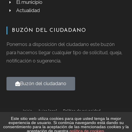
El municipio
Actualidad
BUZÓN DEL CIUDADANO
Ponemos a disposición del ciudadano este buzón
para hacernos llegar cualquier tipo de solicitud, queja,
notificación o sugerencia.
Buzón del ciudadano
Inicio
Aviso legal
Política de privacidad
Política de cookies
Este sitio web utiliza cookies para que usted tenga la mejor
experiencia de usuario. Si continúa navegando está dando su
consentimiento para la aceptación de las mencionadas cookies y la
2026 © Ayuntamiento de Casalarreina - Todos los derechos
aceptación de nuestra
política de cookies
.
reservados