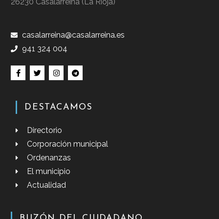
26230 Casalarreina (La Rioja)
casalarreina@casalarreina.es
941 324 004
DESTACAMOS
Directorio
Corporación municipal
Ordenanzas
El municipio
Actualidad
BUZÓN DEL CIUDADANO