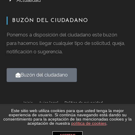
Actualidad
BUZÓN DEL CIUDADANO
Ponemos a disposición del ciudadano este buzón
para hacernos llegar cualquier tipo de solicitud, queja,
notificación o sugerencia.
Buzón del ciudadano
Inicio
Aviso legal
Política de privacidad
Política de cookies
Este sitio web utiliza cookies para que usted tenga la mejor
experiencia de usuario. Si continúa navegando está dando su
consentimiento para la aceptación de las mencionadas cookies y la
2026 © Ayuntamiento de Casalarreina - Todos los derechos
aceptación de nuestra
política de cookies
.
reservados