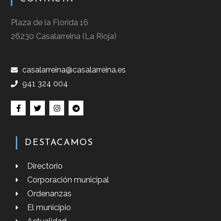
Plaza de la Florida 16
26230 Casalarreina (La Rioja)
casalarreina@casalarreina.es
941 324 004
DESTACAMOS
Directorio
Corporación municipal
Ordenanzas
El municipio