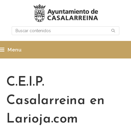
Menu
C.E.I.P.
Casalarreina en
Larioja.com